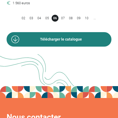
1 560 euros
02
03
04
05
06
07
08
09
10
...
Télécharger le catalogue
Nous contacter