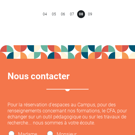
04
05
06
07
08
09
Nous contacter
Pour la réservation d'espaces au Campus, pour des
renseignements concernant nos formations, le CFA, pour
échanger sur un outil pédagogique ou sur les travaux de
recherche... nous sommes à votre écoute.
Madame
Monsieur