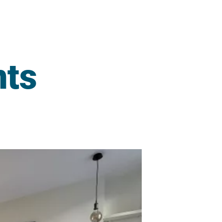
ts
Jean 