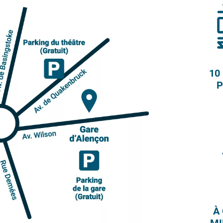
10
P
À