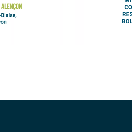
MI
CO
RE
BO