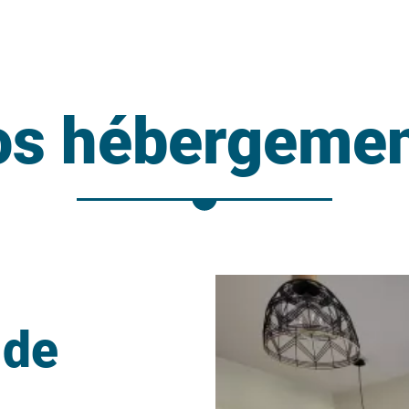
os hébergemen
 de