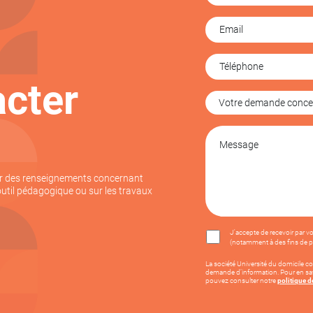
cter
ur des renseignements concernant
outil pédagogique ou sur les travaux
J'accepte de recevoir par v
(notamment à des fins de pro
La société Université du domicile co
demande d’information. Pour en savo
pouvez consulter notre
politique d