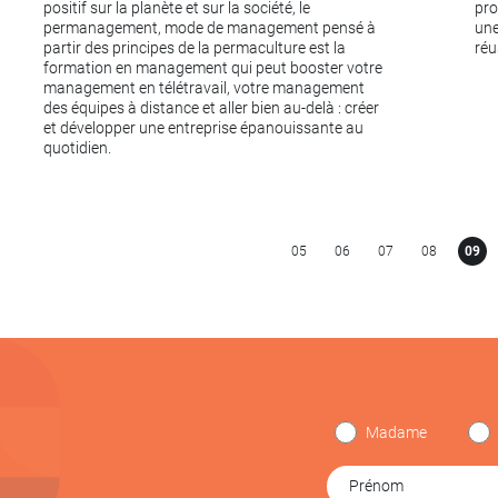
positif sur la planète et sur la société, le
pro
permanagement, mode de management pensé à
une
partir des principes de la permaculture est la
réu
formation en management qui peut booster votre
management en télétravail, votre management
des équipes à distance et aller bien au-delà : créer
et développer une entreprise épanouissante au
quotidien.
05
06
07
08
09
Madame