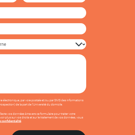
oie électronique, par voie postale et/ou par SMS des informations
spection) de la part de l'Université du domicile.
llecte vos données à travers ce formulaire pour traiter votre
ir plus sur vos droits et sur le traitement de vos données, vous
e confidentialité
.