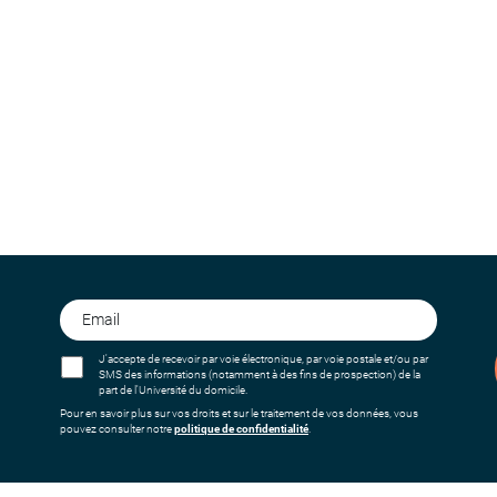
J'accepte de recevoir par voie électronique, par voie postale et/ou par
SMS des informations (notamment à des fins de prospection) de la
part de l'Université du domicile.
Pour en savoir plus sur vos droits et sur le traitement de vos données, vous
pouvez consulter notre
politique de confidentialité
.