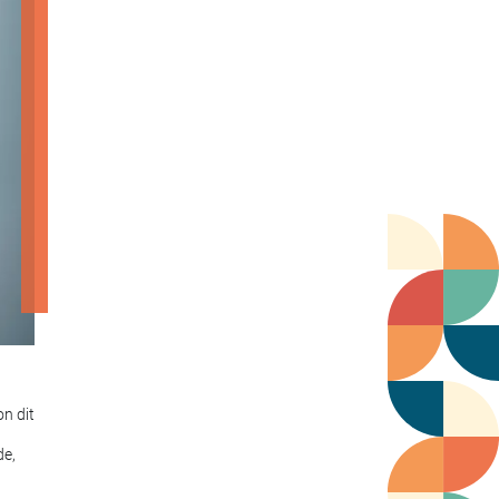
on dit
de,