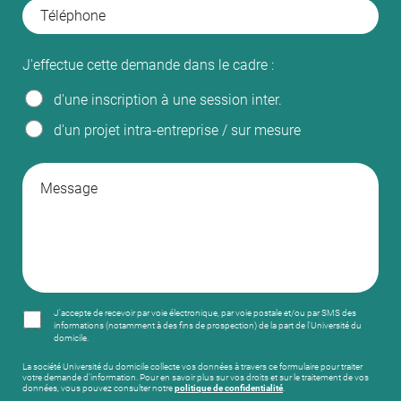
J'effectue cette demande dans le cadre :
d'une inscription à une session inter.
d'un projet intra-entreprise / sur mesure
J'accepte de recevoir par voie électronique, par voie postale et/ou par SMS des
informations (notamment à des fins de prospection) de la part de l'Université du
domicile.
La société Université du domicile collecte vos données à travers ce formulaire pour traiter
votre demande d’information. Pour en savoir plus sur vos droits et sur le traitement de vos
données, vous pouvez consulter notre
politique de confidentialité
.