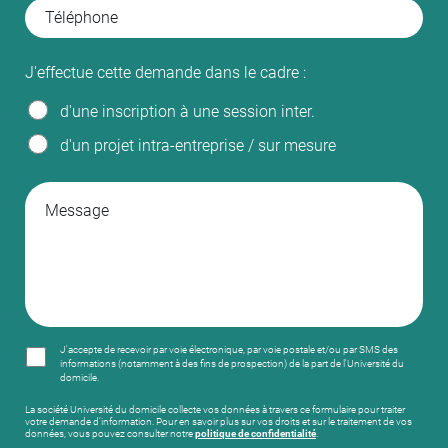
J'effectue cette demande dans le cadre :
d'une inscription à une session inter.
d'un projet intra-entreprise / sur mesure
J'accepte de recevoir par voie électronique, par voie postale et/ou par SMS des
informations (notamment à des fins de prospection) de la part de l'Université du
domicile.
La société Université du domicile collecte vos données à travers ce formulaire pour traiter
votre demande d’information. Pour en savoir plus sur vos droits et sur le traitement de vos
données, vous pouvez consulter notre
politique de confidentialité
.