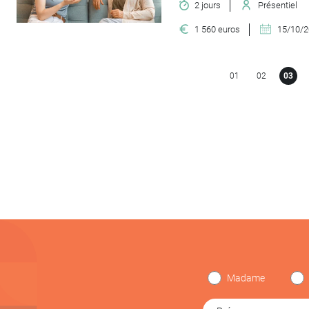
2 jours
Présentiel
1 560 euros
15/10/
01
02
03
Madame