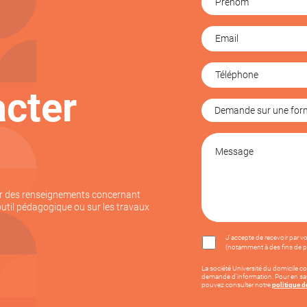
cter
ur des renseignements concernant
outil pédagogique ou sur les travaux
J'accepte de recevoir par v
(notamment à des fins de pro
La société Université du domicile co
demande d’information. Pour en savo
pouvez consulter notre
politique d