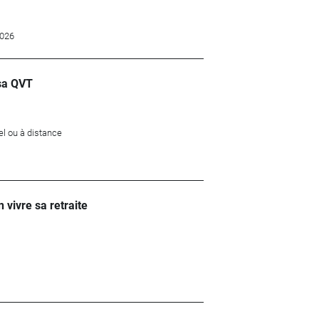
2026
 sa QVT
el ou à distance
 vivre sa retraite