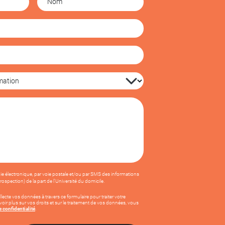
oie électronique, par voie postale et/ou par SMS des informations
spection) de la part de l'Université du domicile.
llecte vos données à travers ce formulaire pour traiter votre
ir plus sur vos droits et sur le traitement de vos données, vous
e confidentialité
.