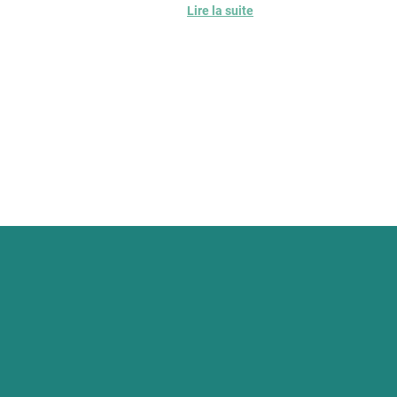
s cette logique de formation pilotage rh, les
Lire la suite
ntreprise.
tion et à mieux situer le rôle du Responsable