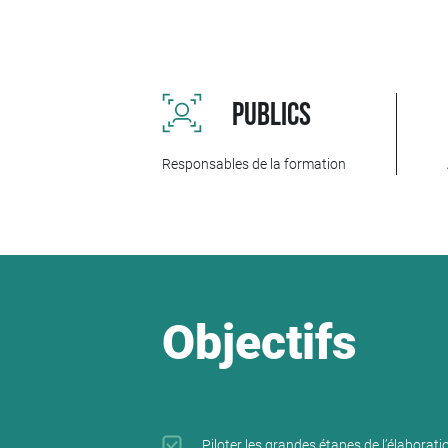
Elle apporte des repères concrets pour articule
participants renforcent leur capacité à construir
À travers des apports pratiques et des cas issu
Formation dans l’accompagnement des compé
PUBLICS
Responsables de la formation
Objectifs
Piloter les grandes étapes de l’élabora