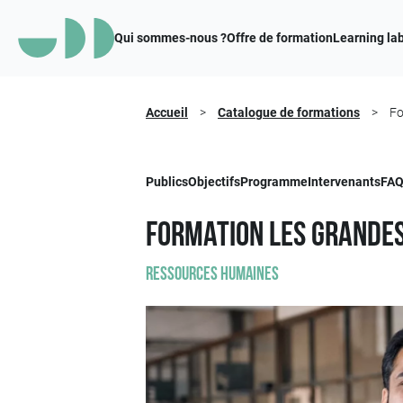
Qui sommes-nous ?
Offre de formation
Learning la
Accueil
>
Catalogue de formations
>
Fo
Publics
Objectifs
Programme
Intervenants
FA
Formation Les grandes
Ressources humaines