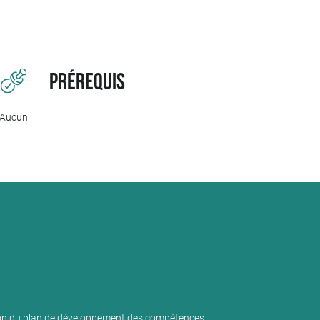
r stratégie, budget, organisation, communication et suivi des actions. Dan
e une politique formation lisible, efficace et alignée avec les enjeux de l’e
s du terrain, la formation aide à professionnaliser le pilotage de la forma
tences.
Prérequis
Aucun
tion du plan de développement des compétences.