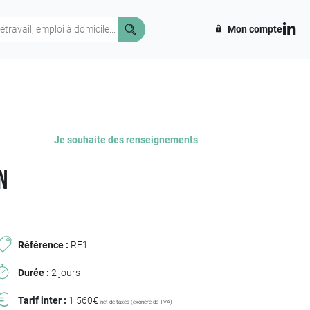
Mon compte
Je souhaite des renseignements
n
Référence :
RF1
Durée :
2 jours
Tarif inter :
1 560€
net de taxes (exonéré de TVA)