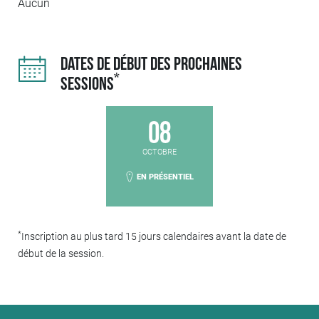
Aucun
Cette formation correspond à la thématique « Politique
RH » du référentiel d’évaluation de la qualité des ESSMS
DATES DE DÉBUT DES PROCHAINES
*
SESSIONS
08
OCTOBRE
EN PRÉSENTIEL
*
Inscription au plus tard 15 jours calendaires avant la date de
début de la session.