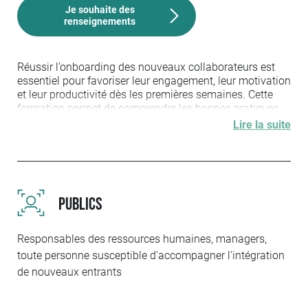
Je souhaite des
renseignements
Réussir l’onboarding des nouveaux collaborateurs est
essentiel pour favoriser leur engagement, leur motivation
et leur productivité dès les premières semaines. Cette
formation permet de comprendre les bonnes pratiques
pour organiser une intégration structurée et efficace,
Lire la suite
adaptée aux besoins de l’entreprise et des équipes.
Les participants découvrent les étapes clés de
l’intégration des nouveaux collaborateurs, depuis
l’accueil jusqu’au suivi post-intégration, et apprennent à
PUBLICS
créer un parcours d’intégration d’un nouveau
collaborateur motivant et structuré. La formation aborde
également la communication, le rôle des managers et
Responsables des ressources humaines, managers,
des équipes dans l’intégration des nouveaux
toute personne susceptible d'accompagner l'intégration
collaborateurs, ainsi que les outils et méthodes pour
faciliter leur adaptation.
de nouveaux entrants
À travers des mises en situation et des exemples