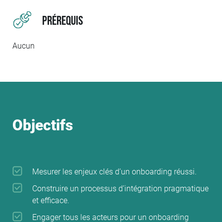
concrets, cette formation sur l’onboarding fournit des
repères pratiques pour sécuriser l’accueil des nouveaux
Prérequis
collaborateurs, renforcer leur engagement et réduire le
temps nécessaire pour qu’ils deviennent pleinement
opérationnels.
Aucun
Cette formation correspond à la thématique « Politique
RH » du référentiel d’évaluation de la qualité des ESSMS.
Objectifs
Mesurer les enjeux clés d’un onboarding réussi.
Construire un processus d’intégration pragmatique
et efficace.
Engager tous les acteurs pour un onboarding