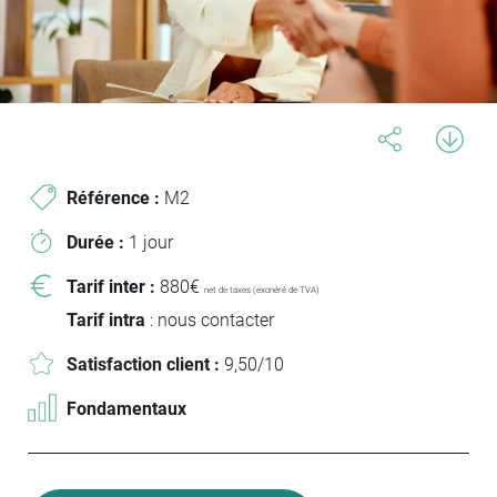
Référence :
M2
Durée :
1 jour
Tarif inter :
880€
net de taxes (exonéré de TVA)
Tarif intra
: nous contacter
Satisfaction client :
9,50/10
Fondamentaux