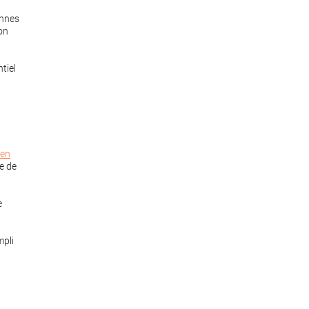
onnes
ion
tiel
 en
e de
e
mpli