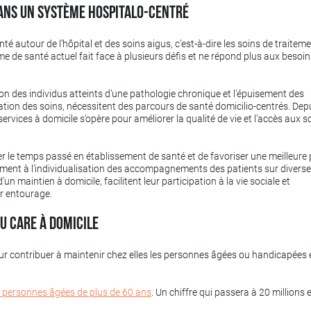
dans un système hospitalo-centré
enté autour de l’hôpital et des soins aigus, c’est-à-dire les soins de traiteme
e de santé actuel fait face à plusieurs défis et ne répond plus aux besoin
ion des individus atteints d’une pathologie chronique et l’épuisement des
ation des soins, nécessitent des parcours de santé domicilio-centrés. Dep
rvices à domicile s’opère pour améliorer la qualité de vie et l’accès aux s
er le temps passé en établissement de santé et de favoriser une meilleure 
lement à l’individualisation des accompagnements des patients sur divers
’un maintien à domicile, facilitent leur participation à la vie sociale et
ur entourage.
u care à domicile
ur contribuer à maintenir chez elles les personnes âgées ou handicapées 
e personnes âgées de plus de 60 ans
. Un chiffre qui passera à 20 millions 