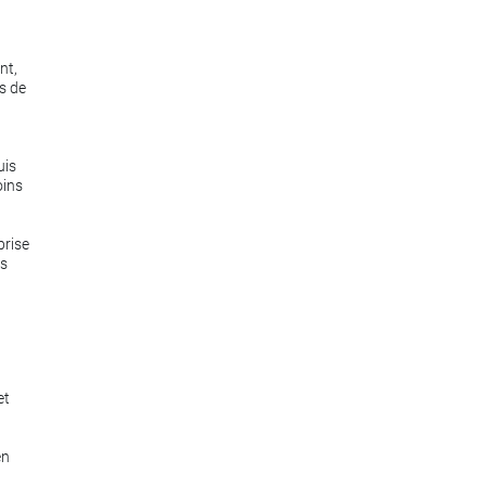
nt,
s de
uis
oins
prise
es
et
en