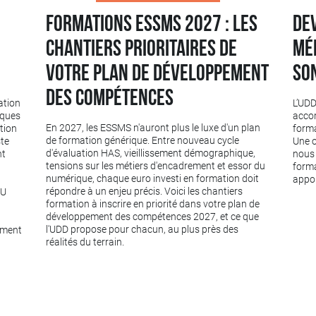
Formations ESSMS 2027 : les
De
chantiers prioritaires de
méd
votre plan de développement
so
des compétences
ation
L’UD
elques
acco
En 2027, les ESSMS n'auront plus le luxe d'un plan
tion
forma
de formation générique. Entre nouveau cycle
ste
Une o
d'évaluation HAS, vieillissement démographique,
nt
nous 
tensions sur les métiers d'encadrement et essor du
forma
numérique, chaque euro investi en formation doit
appor
répondre à un enjeu précis. Voici les chantiers
TU
formation à inscrire en priorité dans votre plan de
développement des compétences 2027, et ce que
l'UDD propose pour chacun, au plus près des
ement
réalités du terrain.