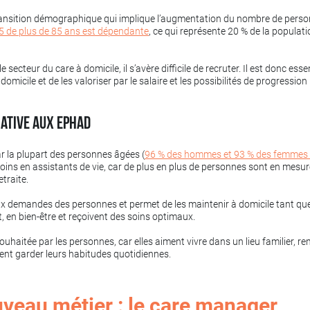
transition démographique qui implique l’augmentation du nombre de pers
5 de plus de 85 ans est dépendante
, ce qui représente 20 % de la populat
cteur du care à domicile, il s’avère difficile de recruter. Il est donc essen
domicile et de les valoriser par le salaire et les possibilités de progression
native aux EPHAD
par la plupart des personnes âgées (
96 % des hommes et 93 % des femmes
oins en assistants de vie, car de plus en plus de personnes sont en mesur
etraite.
 aux demandes des personnes et permet de les maintenir à domicile tant qu
t, en bien-être et reçoivent des soins optimaux.
uhaitée par les personnes, car elles aiment vivre dans un lieu familier, re
vent garder leurs habitudes quotidiennes.
veau métier : le care manager