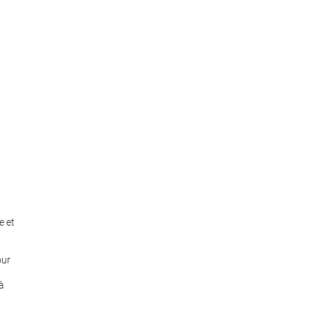
e et
our
 à