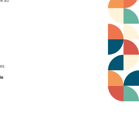
le au
es.
ie
.
i