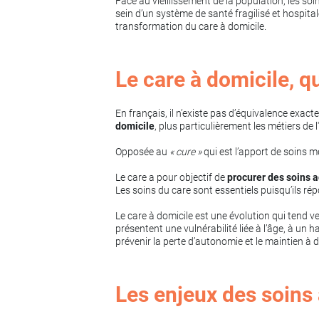
Face au vieillissement de la population, les so
sein d’un système de santé fragilisé et hospit
transformation du care à domicile.
Le care à domicile, qu
En français, il n’existe pas d’équivalence exac
domicile
, plus particulièrement les métiers de 
Opposée au
« cure »
qui est l’apport de soins m
Le care a pour objectif de
procurer des soins a
Les soins du care sont essentiels puisqu’ils r
Le care à domicile est une évolution qui tend v
présentent une vulnérabilité liée à l’âge, à 
prévenir la perte d’autonomie et le maintien à d
Les enjeux des soins