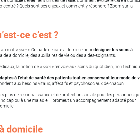
ins à domicile deviennent un défi de taille. Comment évolue le care à domici
alo-centré ? Quels sont ses enjeux et comment y répondre ? Zoom sur la
’est-ce c’est ?
te au mot
« care »
. On parle de care à domicile pour
désigner les soins à
l'aide à domicile, des auxiliaires de vie ou des aides-soignants.
édicaux, la notion de
« care »
renvoie aux soins du quotidien, non techniqu
daptés à l’état de santé des patients tout en conservant leur mode de v
épondent aux besoins vitaux, affectifs et psychosociaux de chacun.
ers plus de reconnaissance et de protection sociale pour les personnes qu
un handicap ou à une maladie. Il promeut un accompagnement adapté pour
omicile.
 à domicile