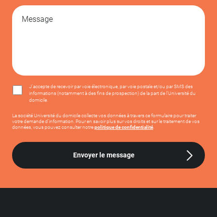
J'accepte de recevoir par voie électronique, par voie postale et/ou par SMS des
informations (notamment à des fins de prospection) de la part de l'Université du
domicile.
La société Université du domicile collecte vos données à travers ce formulaire pour traiter
votre demande d’information. Pour en savoir plus sur vos droits et sur le traitement de vos
données, vous pouvez consulter notre
politique de confidentialité
.
Envoyer le message