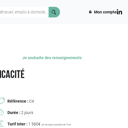
Mon compte
Je souhaite des renseignements
icacité
Référence :
C4
Durée :
2 jours
Tarif inter :
1 560€
net de taxes (exonéré de TVA)