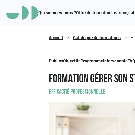
Qui sommes-nous ?
Offre de formation
Learning la
Accueil
>
Catalogue de formations
>
Fo
Publics
Objectifs
Programme
Intervenants
FA
Formation Gérer son st
Efficacité professionnelle