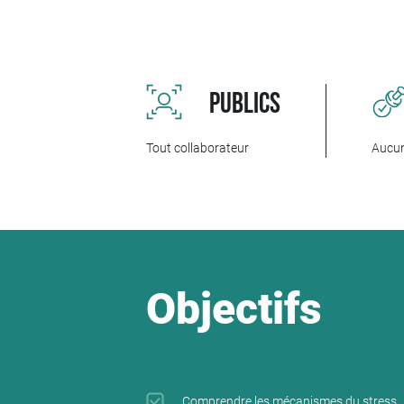
La formation aborde les mécanismes du stress a
quotidien. Les participants découvrent égaleme
situations délicates.
Grâce à des exercices pratiques, des techniqu
des réflexes utiles dans la durée. Les particip
PUBLICS
recul au travail.
Tout collaborateur
Aucu
Objectifs
Comprendre les mécanismes du stress.