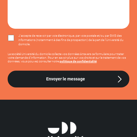
J'accepte de recevoir par voie électronique, par voie postale et/ou par SMS des
informations (notamment à des fins de prospection) de la part de l'Université du
domicile.
La société Université du domicile collecte vos données à travers ce formulaire pour traiter
votre demande d’information. Pour en savoir plus sur vos droits et sur le traitement de vos
données, vous pouvez consulter notre
politique de confidentialité
.
Envoyer le message