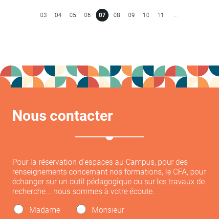
03
04
05
06
07
08
09
10
11
...
Nous contacter
Pour la réservation d'espaces au Campus, pour des
renseignements concernant nos formations, le CFA, pour
échanger sur un outil pédagogique ou sur les travaux de
recherche... nous sommes à votre écoute.
Madame
Monsieur