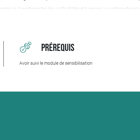
mérique, à expérimenter des outils dédiés et à penser un système de rec
e mieux intégrer les badges numériques de compétences dans une logique d
de projection, les participants construisent les bases d’un dispositif opéra
Prérequis
Avoir suivi le module de sensibilisation