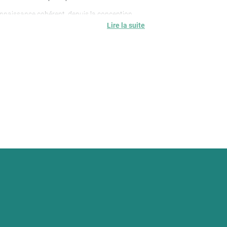
onnaissance cohérent, depuis la conception
e mobilisation des acteurs et d’appropriation
Lire la suite
tionnel, adapté à leurs besoins et à leur