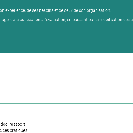
on expérience, de ses besoins et de ceux de son organisation.
agé, de la conception à l’évaluation, en passant par la mobilisation des a
adge Passport
cices pratiques