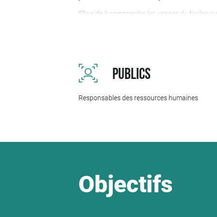
Elle aide à comprendre les usages du badge nu
jusqu’à l’évaluation. Elle permet également d
par l’organisation.
À travers des exercices pratiques et un travail 
contexte.
PUBLICS
Responsables des ressources humaines
Objectifs