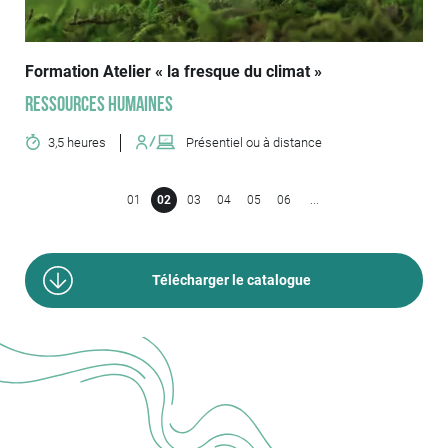
Formation Atelier « la fresque du climat »
Ressources humaines
3,5 heures
Présentiel ou à distance
01
02
03
04
05
06
...
Télécharger le catalogue